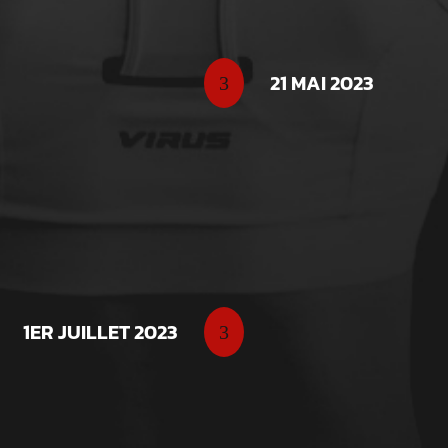
re Fit Party,
 sportives variées. Cet
21 MAI 2023
3
rtante dans
t et le bien-être auprès
RENCONTRE BOXE
L’AS Boxing La Souterr
1ER JUILLET 2023
3
éducative assaut pour 
valeurs de respect, de d
jeunes, dans une ambian