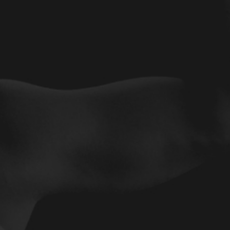
'AEROBOXE À LA SOUTERRAINE
aine inaugure ses premières séances
née d’initiation. Cette nouvelle discipline,
, rencontre un bel engouement en offrant une
essible à tous.