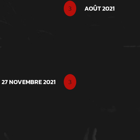
mpulsion de Cyrille Joly,
AOÛT 2021
3
éation marque le début
aleurs de la boxe et à
ion.
GALA ARC SPARTI
L’AS Boxing La Souterra
27 NOVEMBRE 2021
3
événement marquant ave
soirée rassemble passi
tradition sportive dans 