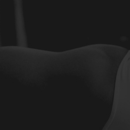
Le Gala Spartiate Acte 2 marque une étape im
Boxing La Souterraine, en accueillant pour la
combattants amateurs du club. Une belle opp
lumière les talents locaux.