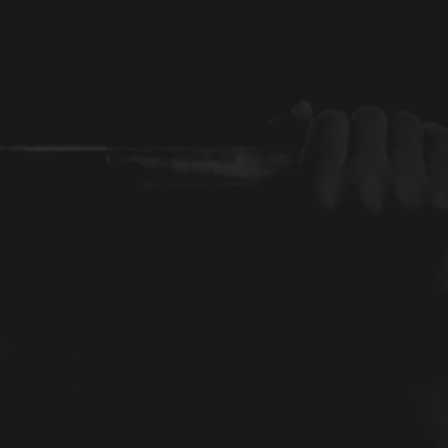
ATE ACTE 1
ine organise son premier Gala de boxe, un
c Cyrille Joly en combat principal. Cette
onnés et amateurs, posant les bases d’une
la région.