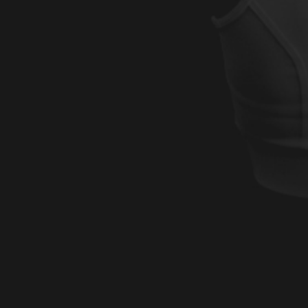
AEROBOXE FIT PARTY
L’AS Boxing La Souterraine organise sa premiè
rassemblant 45 participants autour d’activités
événement convivial marque une étape impo
l’engagement du club pour promouvoir le spor
de la communauté.