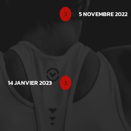
portante pour l’AS
5 NOVEMBRE 2022
3
 première fois des
ortunité pour mettre en
OUVERTURE DE L
L’AS Boxing La Souterr
14 JANVIER 2023
3
d’AéroBoxe avec une jour
mêlant boxe et fitness
approche ludique et acc