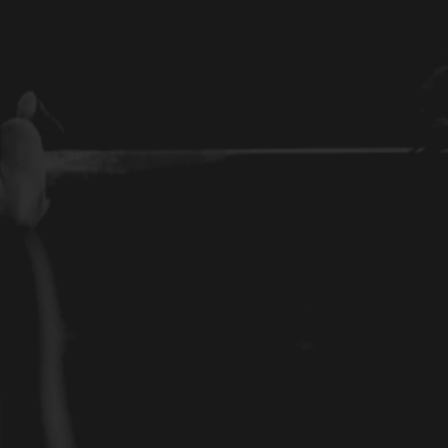
L’AS Boxing La Souterraine voit le jour sous l’i
boxeur professionnel et passionné. Cette cr
d’une aventure dédiée à la transmission des v
l’entraînement de tous, du loisir à la compétit
GALA ARC SPARTIATE ACTE 2